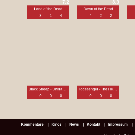
7.2
8.3
Land of the Dead
Dawn of the Dead
3
1
4
4
2
2
Black Sheep - Unkraut verdirbt nicht
Todesengel - The Hexecutioners
0
0
0
0
0
0
Kommentare
Kinos
News
Kontakt
Impressum