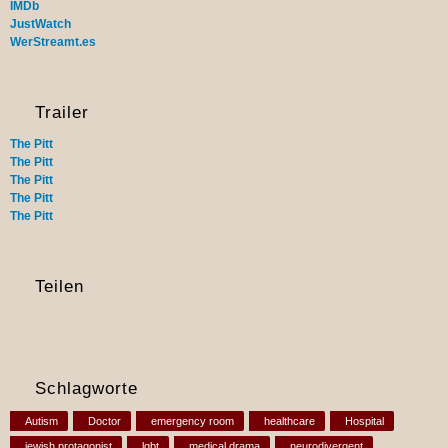
IMDb
JustWatch
WerStreamt.es
Trailer
The Pitt
The Pitt
The Pitt
The Pitt
The Pitt
Teilen
Schlagworte
Autism
Doctor
emergency room
healthcare
Hospital
jewish protagonist
lgbt
medical drama
neurodivergent