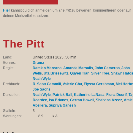
Hier
kannst du dich anmelden um
The Pitt
zu bewerten, kommentieren oder auf
deinen Merkzettel zu setzen.
The Pitt
Land:
United States 2025, 50 min
Genres:
Drama
Regie:
Damian Marcano
,
Amanda Marsalis
,
John Cameron
,
John
Wells
,
Uta Briesewitz
,
Quyen Tran
,
Silver Tree
,
Shawn Hato
Noah Wyle
Drehbuch:
R. Scott Gemmill
,
Valerie Chu
,
Elyssa Gershman
,
Mel Herbe
Joe Sachs
Darsteller:
Noah Wyle
,
Patrick Ball
,
Katherine LaNasa
,
Fiona Dourif
,
Ta
Dearden
,
Isa Briones
,
Gerran Howell
,
Shabana Azeez
,
Amie
Abellera
,
Supriya Ganesh
Staffeln:
3
Wertungen:
8.9
k.A.