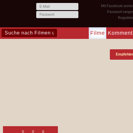
Mit Facebook anme
Passwort verge
Registri
Filme
Komment
Empfehle
0
0
0