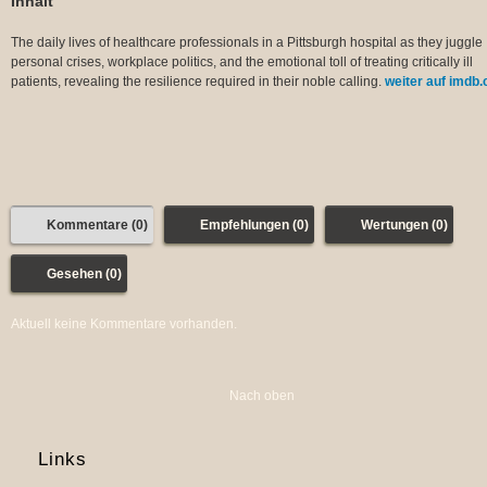
Inhalt
The daily lives of healthcare professionals in a Pittsburgh hospital as they juggle
personal crises, workplace politics, and the emotional toll of treating critically ill
patients, revealing the resilience required in their noble calling.
weiter auf imdb
Kommentare (0)
Empfehlungen (0)
Wertungen (0)
Gesehen (0)
Aktuell keine Kommentare vorhanden.
Nach oben
Links