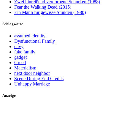
Zwei hinreißend verdorbene Schurken (1988)
Fear the Walking Dead (2015)
Ein Mann für gewisse Stunden (1980)
Schlagworte
assumed identity
Dysfunctional Family
envy
fake family
gadget
Greed
Materialism
next door neighbor
Scene During End Credits
Unhappy Marriage
Anzeige