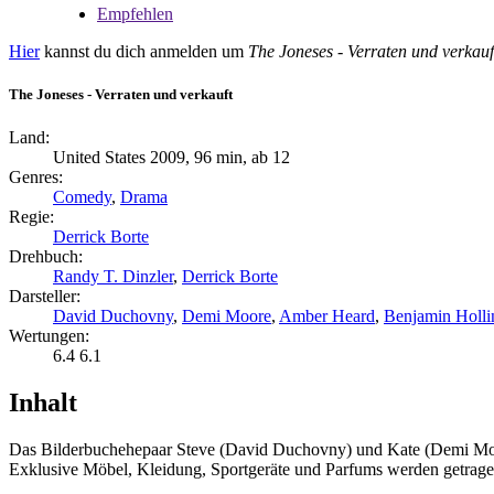
Empfehlen
Hier
kannst du dich anmelden um
The Joneses - Verraten und verkauf
The Joneses - Verraten und verkauft
Land:
United States 2009, 96 min, ab 12
Genres:
Comedy
,
Drama
Regie:
Derrick Borte
Drehbuch:
Randy T. Dinzler
,
Derrick Borte
Darsteller:
David Duchovny
,
Demi Moore
,
Amber Heard
,
Benjamin Holli
Wertungen:
6.4
6.1
Inhalt
Das Bilderbuchehepaar Steve (David Duchovny) und Kate (Demi Moore
Exklusive Möbel, Kleidung, Sportgeräte und Parfums werden getragen