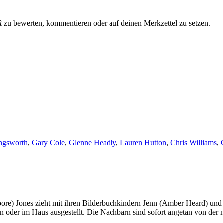
t
zu bewerten, kommentieren oder auf deinen Merkzettel zu setzen.
ngsworth
,
Gary Cole
,
Glenne Headly
,
Lauren Hutton
,
Chris Williams
,
) Jones zieht mit ihren Bilderbuchkindern Jenn (Amber Heard) und Mi
 oder im Haus ausgestellt. Die Nachbarn sind sofort angetan von der n