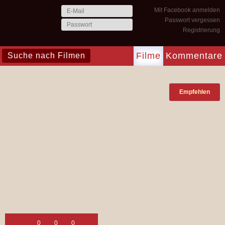
Mit Facebook anmelden
Passwort vergessen
Registrierung
Filme
Kommentare
Empfehlen
0
0
0