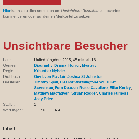
Hier
kannst du dich anmelden um
Unsichtbare Besucher
zu bewerten,
kommentieren oder auf deinen Merkzettel zu setzen.
Unsichtbare Besucher
Land:
United Kingdom 2015, 45 min, ab 16
Genres:
Biography
,
Drama
,
Horror
,
Mystery
Regie:
Kristoffer Nyholm
Drehbuch:
Guy Lyon Playfair
,
Joshua St Johnston
Darsteller:
Timothy Spall
,
Eleanor Worthington-Cox
,
Juliet
Stevenson
,
Fern Deacon
,
Rosie Cavaliero
,
Elliot Kerley
,
Matthew Macfadyen
,
Struan Rodger
,
Charles Furness
,
Joey Price
Staffel:
1
Wertungen:
7.0
6.4
Inhalt