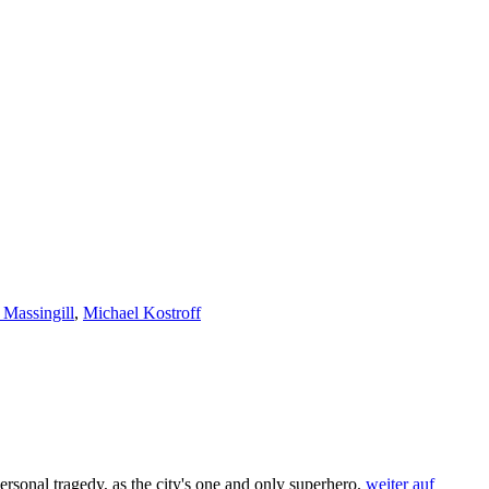
 Massingill
,
Michael Kostroff
ersonal tragedy, as the city's one and only superhero.
weiter auf