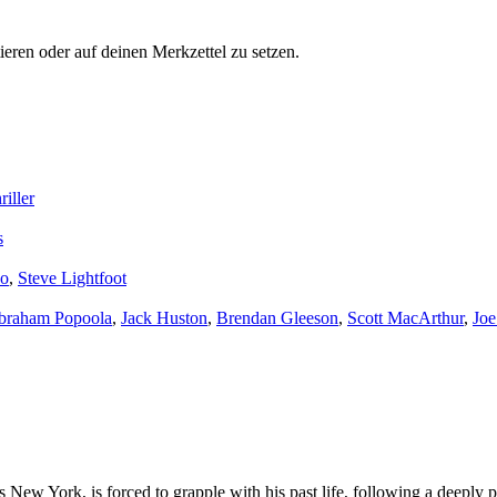
ren oder auf deinen Merkzettel zu setzen.
riller
s
ao
,
Steve Lightfoot
braham Popoola
,
Jack Huston
,
Brendan Gleeson
,
Scott MacArthur
,
Joe
 New York, is forced to grapple with his past life, following a deeply p