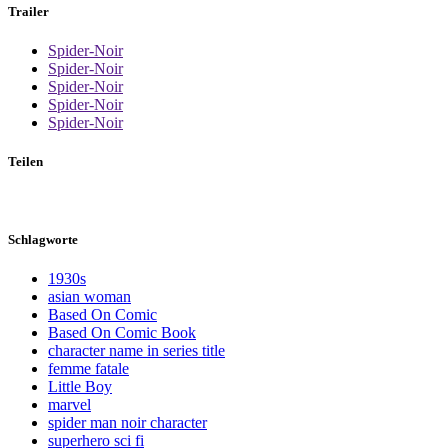
Trailer
Spider-Noir
Spider-Noir
Spider-Noir
Spider-Noir
Spider-Noir
Teilen
Schlagworte
1930s
asian woman
Based On Comic
Based On Comic Book
character name in series title
femme fatale
Little Boy
marvel
spider man noir character
superhero sci fi