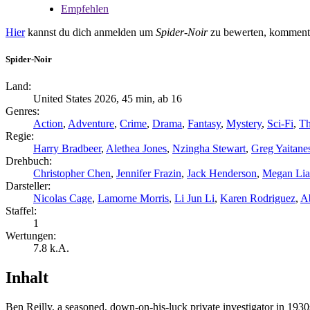
Empfehlen
Hier
kannst du dich anmelden um
Spider-Noir
zu bewerten, kommentie
Spider-Noir
Land:
United States 2026, 45 min, ab 16
Genres:
Action
,
Adventure
,
Crime
,
Drama
,
Fantasy
,
Mystery
,
Sci-Fi
,
Th
Regie:
Harry Bradbeer
,
Alethea Jones
,
Nzingha Stewart
,
Greg Yaitane
Drehbuch:
Christopher Chen
,
Jennifer Frazin
,
Jack Henderson
,
Megan Li
Darsteller:
Nicolas Cage
,
Lamorne Morris
,
Li Jun Li
,
Karen Rodriguez
,
A
Staffel:
1
Wertungen:
7.8
k.A.
Inhalt
Ben Reilly, a seasoned, down-on-his-luck private investigator in 1930s