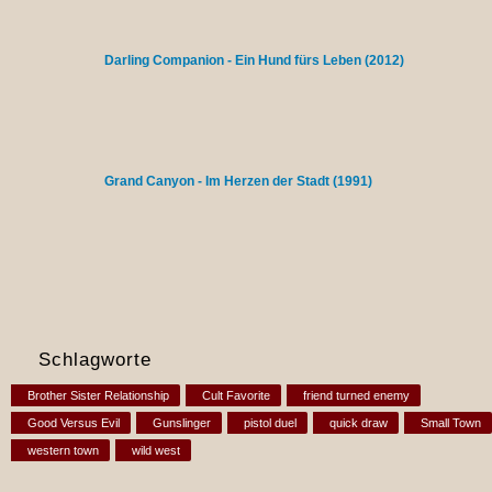
Darling Companion - Ein Hund fürs Leben (2012)
Grand Canyon - Im Herzen der Stadt (1991)
Schlagworte
Brother Sister Relationship
Cult Favorite
friend turned enemy
Good Versus Evil
Gunslinger
pistol duel
quick draw
Small Town
western town
wild west