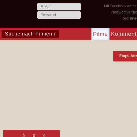
Mit Facebook anme
Passwort verge
Registri
Filme
Komment
Empfehle
0
0
0