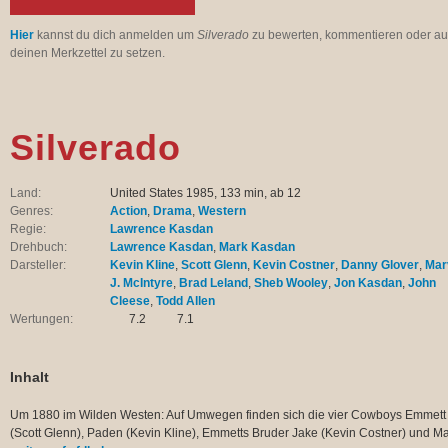
Hier
kannst du dich anmelden um
Silverado
zu bewerten, kommentieren oder au
deinen Merkzettel zu setzen.
Silverado
Land:
United States 1985, 133 min, ab 12
Genres:
Action
,
Drama
,
Western
Regie:
Lawrence Kasdan
Drehbuch:
Lawrence Kasdan
,
Mark Kasdan
Darsteller:
Kevin Kline
,
Scott Glenn
,
Kevin Costner
,
Danny Glover
,
Mar
J. McIntyre
,
Brad Leland
,
Sheb Wooley
,
Jon Kasdan
,
John
Cleese
,
Todd Allen
Wertungen:
7.2
7.1
Inhalt
Um 1880 im Wilden Westen: Auf Umwegen finden sich die vier Cowboys Emmett
(Scott Glenn), Paden (Kevin Kline), Emmetts Bruder Jake (Kevin Costner) und Ma