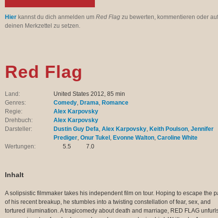
Hier
kannst du dich anmelden um
Red Flag
zu bewerten, kommentieren oder au
deinen Merkzettel zu setzen.
Red Flag
Land:
United States 2012, 85 min
Genres:
Comedy
,
Drama
,
Romance
Regie:
Alex Karpovsky
Drehbuch:
Alex Karpovsky
Darsteller:
Dustin Guy Defa
,
Alex Karpovsky
,
Keith Poulson
,
Jennifer
Prediger
,
Onur Tukel
,
Evonne Walton
,
Caroline White
Wertungen:
5.5
7.0
Inhalt
A solipsistic filmmaker takes his independent film on tour. Hoping to escape the p
of his recent breakup, he stumbles into a twisting constellation of fear, sex, and
tortured illumination. A tragicomedy about death and marriage, RED FLAG unfurl