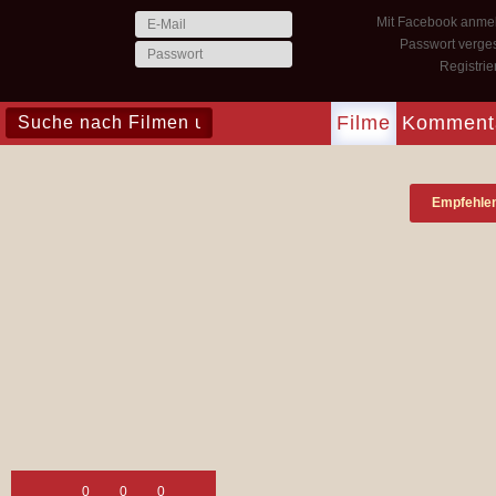
Mit Facebook anme
Passwort verge
Registri
Filme
Komment
Empfehle
0
0
0