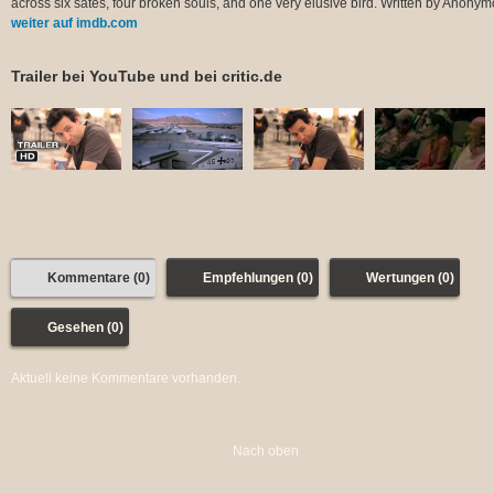
across six sates, four broken souls, and one very elusive bird. Written by Anony
weiter auf imdb.com
Trailer bei YouTube und bei critic.de
Kommentare (0)
Empfehlungen (0)
Wertungen (0)
Gesehen (0)
Aktuell keine Kommentare vorhanden.
Nach oben