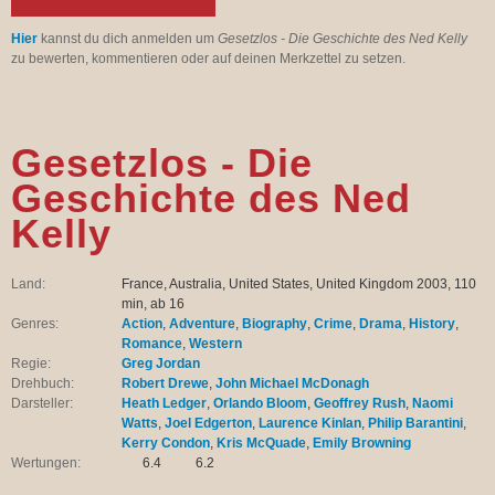
Hier
kannst du dich anmelden um
Gesetzlos - Die Geschichte des Ned Kelly
zu bewerten, kommentieren oder auf deinen Merkzettel zu setzen.
Gesetzlos - Die
Geschichte des Ned
Kelly
Land:
France, Australia, United States, United Kingdom 2003, 110
min, ab 16
Genres:
Action
,
Adventure
,
Biography
,
Crime
,
Drama
,
History
,
Romance
,
Western
Regie:
Greg Jordan
Drehbuch:
Robert Drewe
,
John Michael McDonagh
Darsteller:
Heath Ledger
,
Orlando Bloom
,
Geoffrey Rush
,
Naomi
Watts
,
Joel Edgerton
,
Laurence Kinlan
,
Philip Barantini
,
Kerry Condon
,
Kris McQuade
,
Emily Browning
Wertungen:
6.4
6.2