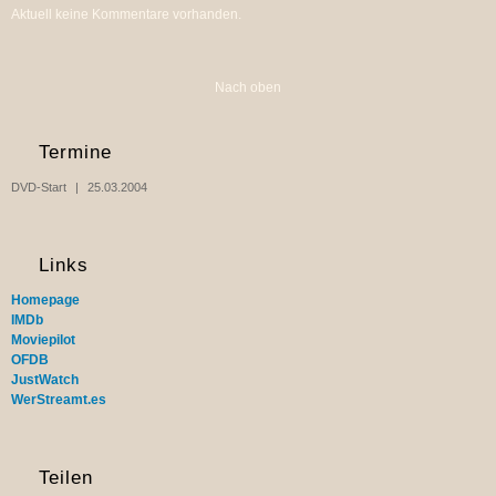
Aktuell keine Kommentare vorhanden.
Nach oben
Termine
DVD-Start
25.03.2004
Links
Homepage
IMDb
Moviepilot
OFDB
JustWatch
WerStreamt.es
Teilen