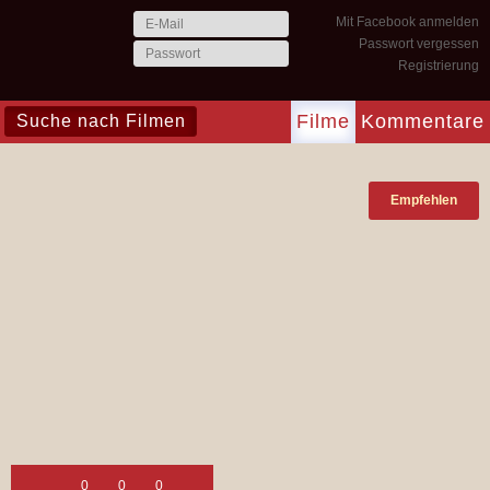
Mit Facebook anmelden
Passwort vergessen
Registrierung
Filme
Kommentare
Empfehlen
0
0
0