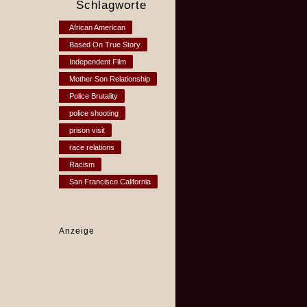
Schlagworte
African American
Based On True Story
Independent Film
Mother Son Relationship
Police Brutality
police shooting
prison visit
race relations
Racism
San Francisco California
Anzeige