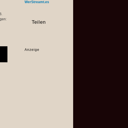
WerStreamt.es
B.
gen:
Teilen
Anzeige