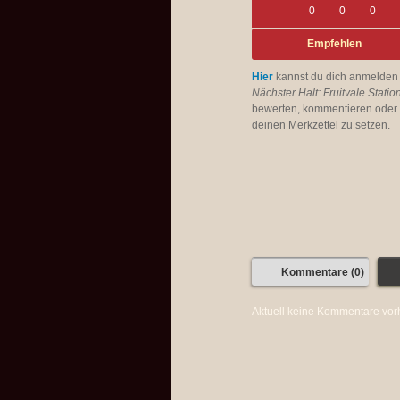
0
0
0
Empfehlen
Hier
kannst du dich anmelden
Nächster Halt: Fruitvale Statio
bewerten, kommentieren oder 
deinen Merkzettel zu setzen.
Kommentare (0)
Aktuell keine Kommentare vo