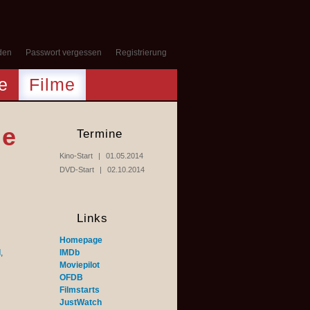
den
Passwort vergessen
Registrierung
e
Filme
le
Termine
Kino-Start
01.05.2014
DVD-Start
02.10.2014
Links
Homepage
l
,
IMDb
Moviepilot
OFDB
Filmstarts
JustWatch