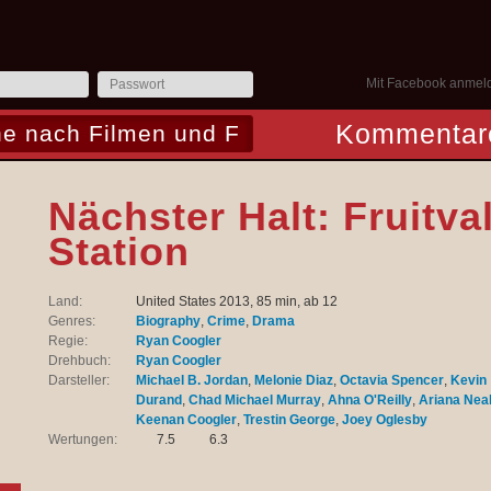
Mit Facebook anmel
Kommentar
Nächster Halt: Fruitva
Station
Land:
United States 2013, 85 min, ab 12
Genres:
Biography
,
Crime
,
Drama
Regie:
Ryan Coogler
Drehbuch:
Ryan Coogler
Darsteller:
Michael B. Jordan
,
Melonie Diaz
,
Octavia Spencer
,
Kevin
Durand
,
Chad Michael Murray
,
Ahna O'Reilly
,
Ariana Nea
Keenan Coogler
,
Trestin George
,
Joey Oglesby
Wertungen:
7.5
6.3