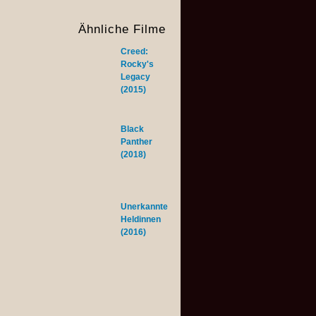
Ähnliche Filme
Creed:
Rocky's
Legacy
(2015)
Black
Panther
(2018)
Unerkannte
Heldinnen
(2016)