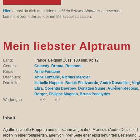
Hier
kannst du dich anmelden um
Mein liebster Alptraum
zu bewerten,
kommentieren oder auf deinen Merkzettel zu setzen.
Mein liebster Alptraum
Land:
France, Belgium 2011, 103 min, ab 12
Genres:
Comedy
,
Drama
,
Romance
Regie:
Anne Fontaine
Drehbuch:
Anne Fontaine
,
Nicolas Mercier
Darsteller:
Isabelle Huppert
,
Benoît Poelvoorde
,
André Dussollier
,
Virg
Efira
,
Corentin Devroey
,
Donatien Suner
,
Aurélien Recoing
,
Berger
,
Philippe Magnan
,
Bruno Podalydès
Wertungen:
6.0
6.2
Inhalt
Agathe (Isabelle Huppert) und der schon angejahrte Francois (Andre Dussolier)
leben in einer routinierten, aber von ihrer Seite eher eisig geführten Beziehung. E