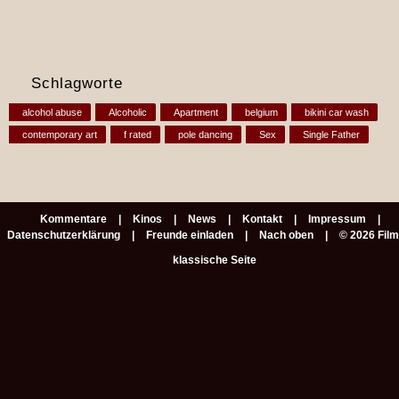
Schlagworte
alcohol abuse
Alcoholic
Apartment
belgium
bikini car wash
contemporary art
f rated
pole dancing
Sex
Single Father
Kommentare
Kinos
News
Kontakt
Impressum
Datenschutzerklärung
Freunde einladen
Nach oben
© 2026 Fil
klassische Seite