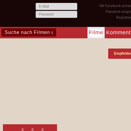
Mit Facebook anme
Passwort verge
Registri
Filme
Komment
Empfehle
0
0
0