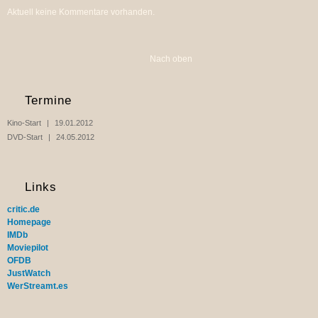
Aktuell keine Kommentare vorhanden.
Nach oben
Termine
Kino-Start
19.01.2012
DVD-Start
24.05.2012
Links
critic.de
Homepage
IMDb
Moviepilot
OFDB
JustWatch
WerStreamt.es