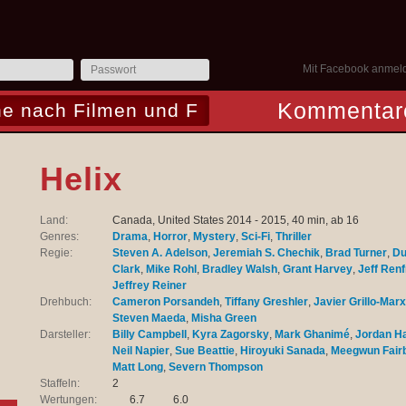
Mit Facebook anmel
Kommentar
Helix
Land:
Canada, United States 2014 - 2015, 40 min, ab 16
Genres:
Drama
,
Horror
,
Mystery
,
Sci-Fi
,
Thriller
Regie:
Steven A. Adelson
,
Jeremiah S. Chechik
,
Brad Turner
,
Du
Clark
,
Mike Rohl
,
Bradley Walsh
,
Grant Harvey
,
Jeff Ren
Jeffrey Reiner
Drehbuch:
Cameron Porsandeh
,
Tiffany Greshler
,
Javier Grillo-Mar
Steven Maeda
,
Misha Green
Darsteller:
Billy Campbell
,
Kyra Zagorsky
,
Mark Ghanimé
,
Jordan H
Neil Napier
,
Sue Beattie
,
Hiroyuki Sanada
,
Meegwun Fairb
Matt Long
,
Severn Thompson
Staffeln:
2
Wertungen:
6.7
6.0