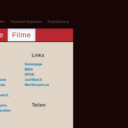
den
Passwort vergessen
Registrierung
e
Filme
Links
Homepage
IMDb
OFDB
ane
JustWatch
froe
,
WerStreamt.es
xuach
,
Teilen
ayes
,
rother
,