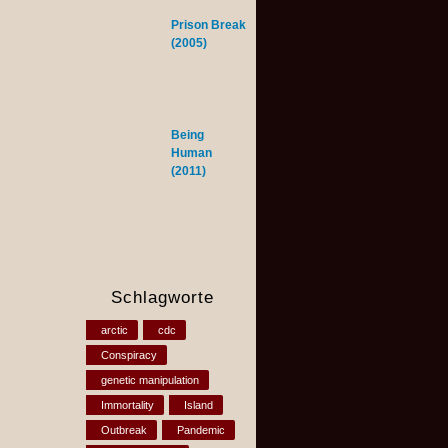
Prison Break
(2005)
Being
Human
(2011)
Schlagworte
arctic
cdc
Conspiracy
genetic manipulation
Immortality
Island
Outbreak
Pandemic