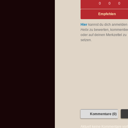
0
0
0
Empfehlen
Hier
kannst du dich anmelden
Helix
zu bewerten, kommentie
oder auf deinen Merkzettel zu
setzen.
Kommentare (0)
Aktuell keine Kommentare vo