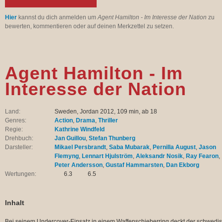
Hier
kannst du dich anmelden um
Agent Hamilton - Im Interesse der Nation
zu
bewerten, kommentieren oder auf deinen Merkzettel zu setzen.
Agent Hamilton - Im
Interesse der Nation
Land:
Sweden, Jordan 2012, 109 min, ab 18
Genres:
Action
,
Drama
,
Thriller
Regie:
Kathrine Windfeld
Drehbuch:
Jan Guillou
,
Stefan Thunberg
Darsteller:
Mikael Persbrandt
,
Saba Mubarak
,
Pernilla August
,
Jason
Flemyng
,
Lennart Hjulström
,
Aleksandr Nosik
,
Ray Fearon
,
Peter Andersson
,
Gustaf Hammarsten
,
Dan Ekborg
Wertungen:
6.3
6.5
Inhalt
Bei seinem Undercover-Einsatz in einem Waffenschieberring deckt der schwedi