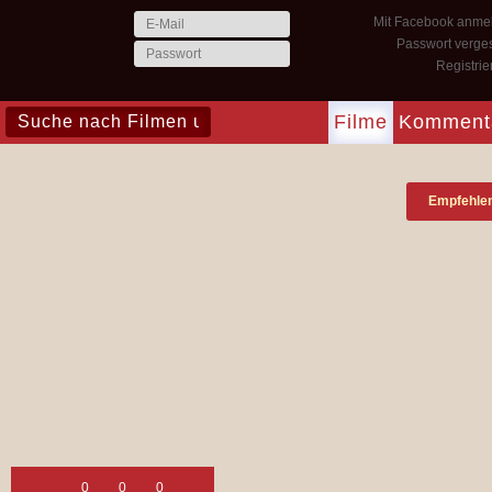
Mit Facebook anme
Passwort verge
Registri
Filme
Komment
Empfehle
0
0
0