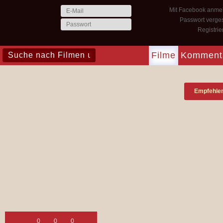
Mit Facebook anme
Passwort verge
Registri
Filme
Komment
Empfehle
0
0
0