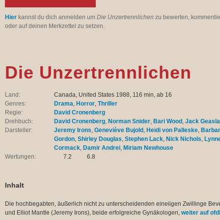
Hier
kannst du dich anmelden um
Die Unzertrennlichen
zu bewerten, kommenti
oder auf deinen Merkzettel zu setzen.
Die Unzertrennlichen
Land:
Canada, United States 1988, 116 min, ab 16
Genres:
Drama
,
Horror
,
Thriller
Regie:
David Cronenberg
Drehbuch:
David Cronenberg
,
Norman Snider
,
Bari Wood
,
Jack Geasl
Darsteller:
Jeremy Irons
,
Geneviève Bujold
,
Heidi von Palleske
,
Barba
Gordon
,
Shirley Douglas
,
Stephen Lack
,
Nick Nichols
,
Lynn
Cormack
,
Damir Andrei
,
Miriam Newhouse
Wertungen:
7.2
6.8
Inhalt
Die hochbegabten, äußerlich nicht zu unterscheidenden eineiigen Zwillinge Bev
und Elliot Mantle (Jeremy Irons), beide erfolgreiche Gynäkologen,
weiter auf ofd