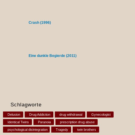
Crash (1996)
Eine dunkle Begierde (2011)
Schlagworte
Delusion
Drug Addiction
drug withdrawal
Gynecologist
Identical Twins
Paranoia
prescription drug abuse
psychological disintegration
Tragedy
twin brothers