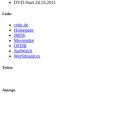
DVD-Start
24.10.2011
Links
critic.de
Homepage
IMDb
Moviepilot
OFDB
JustWatch
WerStreamt.es
Teilen
Anzeige