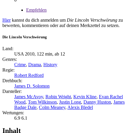
Empfehlen
Hier
kannst du dich anmelden um
Die Lincoln Verschwörung
zu
bewerten, kommentieren oder auf deinen Merkzettel zu setzen.
Die Lincoln Verschwörung
Land:
USA 2010, 122 min, ab 12
Genres:
Crime
,
Drama
,
History
Regie:
Robert Redford
Drehbuch:
James D. Solomon
Darsteller:
James McAvoy
,
Robin Wright
,
Kevin Kline
,
Evan Rachel
Wood
,
Tom Wilkinson
,
Justin Long
,
Danny Huston
,
James
Badge Dale
,
Colm Meaney
,
Alexis Bledel
Wertungen:
6.9
6.1
Inhalt