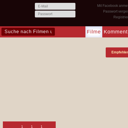
Mit Facebook anme
Passwort verge
Registri
Filme
Komment
Empfehle
1
1
1