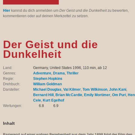
Hier
kannst du dich anmelden um
Der Geist und die Dunkelheit
zu bewerten,
kommentieren oder auf deinen Merkzettel zu setzen.
Der Geist und die
Dunkelheit
Land:
Germany, United States 1996, 110 min, ab 12
Genres:
Adventure
,
Drama
,
Thriller
Regie:
Stephen Hopkins
Drehbuch:
William Goldman
Darsteller:
Michael Douglas
,
Val Kilmer
,
Tom Wilkinson
,
John Kani
,
Bernard Hill
,
Brian McCardie
,
Emily Mortimer
,
Om Puri
,
Hen
Cele
,
Kurt Egelhof
Wertungen:
6.8
6.9
Inhalt
Basierend auf einer wahren Begebenheit aus dem Jahr 1898 folgt der Film den