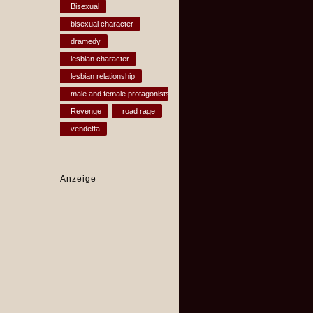
Bisexual
bisexual character
dramedy
lesbian character
lesbian relationship
male and female protagonists
Revenge
road rage
vendetta
Anzeige