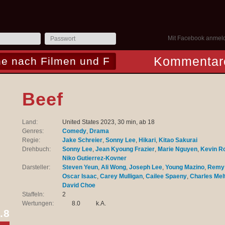
Mit Facebook anmel
Kommentar
Beef
Land:
United States 2023, 30 min, ab 18
Genres:
Comedy
,
Drama
Regie:
Jake Schreier
,
Sonny Lee
,
Hikari
,
Kitao Sakurai
Drehbuch:
Sonny Lee
,
Jean Kyoung Frazier
,
Marie Nguyen
,
Kevin R
Niko Gutierrez-Kovner
Darsteller:
Steven Yeun
,
Ali Wong
,
Joseph Lee
,
Young Mazino
,
Remy 
Oscar Isaac
,
Carey Mulligan
,
Cailee Spaeny
,
Charles Mel
David Choe
Staffeln:
2
Wertungen:
8.0
k.A.
.8