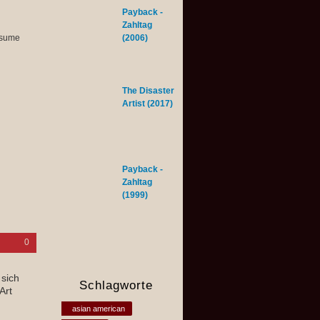
Payback -
Zahltag
onsume
(2006)
The Disaster
Artist (2017)
Payback -
Zahltag
(1999)
0
 sich
Schlagworte
Art
asian american