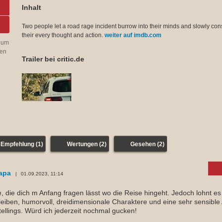
Inhalt
Two people let a road rage incident burrow into their minds and slowly c
their every thought and action.
weiter auf imdb.com
 um
ren
Trailer bei critic.de
Empfehlung (1)
Wertungen (2)
Gesehen (2)
apa
01.09.2023, 11:14
e, die dich m Anfang fragen lässt wo die Reise hingeht. Jedoch lohnt es
leiben, humorvoll, dreidimensionale Charaktere und eine sehr sensible 
tellings. Würd ich jederzeit nochmal gucken!