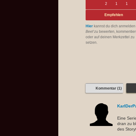
2
1
1
Empfehlen
Hier
kannst du dich anmelden
Beef
zu bewerten, kommentie
oder auf deinen Merkzettel zu
setzen.
Kommentar (1)
KarlDerP
Eine Seri
dran zu b
des Story