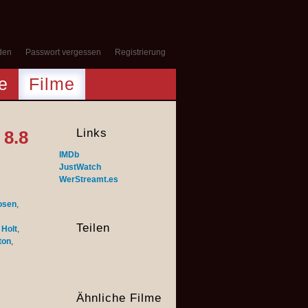
den
Passwort vergessen
Registrierung
e
Filme
Links
8.8
IMDb
JustWatch
WerStreamt.es
osen
,
Teilen
Holt
,
ton
,
Ähnliche Filme