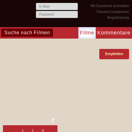
Mit Facebook anmelden
Passwort vergessen
Registrierung
Filme
Kommentare
Empfehlen
7
1
1
0