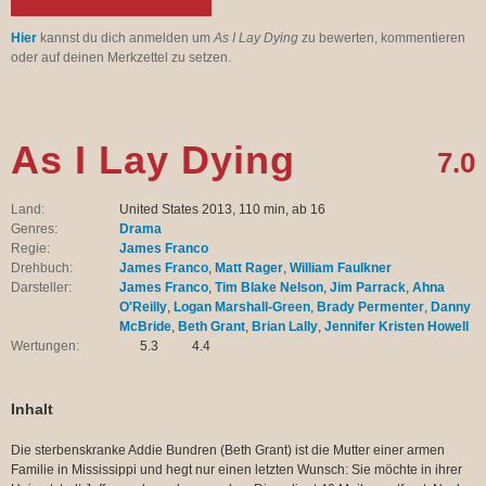
Hier
kannst du dich anmelden um
As I Lay Dying
zu bewerten, kommentieren
oder auf deinen Merkzettel zu setzen.
As I Lay Dying
7.0
Land:
United States 2013, 110 min, ab 16
Genres:
Drama
Regie:
James Franco
Drehbuch:
James Franco
,
Matt Rager
,
William Faulkner
Darsteller:
James Franco
,
Tim Blake Nelson
,
Jim Parrack
,
Ahna
O'Reilly
,
Logan Marshall-Green
,
Brady Permenter
,
Danny
McBride
,
Beth Grant
,
Brian Lally
,
Jennifer Kristen Howell
Wertungen:
5.3
4.4
Inhalt
Die sterbenskranke Addie Bundren (Beth Grant) ist die Mutter einer armen
Familie in Mississippi und hegt nur einen letzten Wunsch: Sie möchte in ihrer