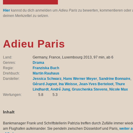
Hier
kannst du dich anmelden um
Adieu Paris
zu bewerten, kommentieren oder 
deinen Merkzettel zu setzen.
Adieu Paris
Land:
Germany, France, Luxembourg 2013, 97 min, ab 6
Genres:
Drama
Regie:
Franziska Buch
Drehbuch:
Martin Rauhaus
Darsteller:
Jessica Schwarz
,
Hans Werner Meyer
,
Sandrine Bonnaire
,
Gérard Jugnot
,
Ina Weisse
,
Jean-Yves Berteloot
,
Thure
Lindhardt
,
André Jung
,
Gruschenka Stevens
,
Nicole Max
Wertungen:
5.8
5.3
Inhalt
Bankmanager Frank und Schriftstellerin Patrizia treffen durch Zufälle immer wied
am Flughafen aufeinander. Sie pendeln zwischen Düsseldorf und Paris,
weiter a