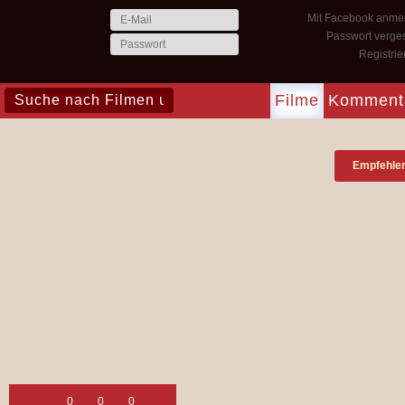
Mit Facebook anme
Passwort verge
Registri
Filme
Komment
Empfehle
0
0
0