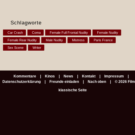
Schlagworte
Car Crash
Coma
Female Full Frontal Nudity
Female Nudity
Female Rear Nudity
Male Nudity
Mistress
Paris France
Sex Scene
Writer
Kommentare
Kinos
News
Kontakt
Impressum
Datenschutzerklärung
Freunde einladen
Nach oben
© 2026 Fil
klassische Seite