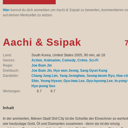
Hier
kannst du dich anmelden um
Aachi & Ssipak
zu bewerten, kommentieren o
auf deinen Merkzettel zu setzen.
Aachi & Ssipak
7
Land:
South Korea, United States 2005, 90 min, ab 18
Genres:
Action
,
Animation
,
Comedy
,
Crime
,
Sci-Fi
Regie:
Joe Bum Jin
Drehbuch:
Joe Bum Jin
,
Hye won Jeong
,
Sang Gyun Kang
Darsteller:
Chang Jung Lim
,
Yang Jeonghwa
,
Seung-beom Ryu
,
Hae-ch
Shin
,
Yeong Hyeon
,
Gyu-hwa Lee
,
Gyu-hyeong Lee
,
In-yong
Hye-jeong Seo
Wertungen:
6.7
6.7
Inhalt
In der animierten, fiktiven Stadt Shit City ist die Scheiße der Einwohner so wertvol
wie heutzutage Gold, Öl und Diamanten zusammen - denn sie ist der einzig