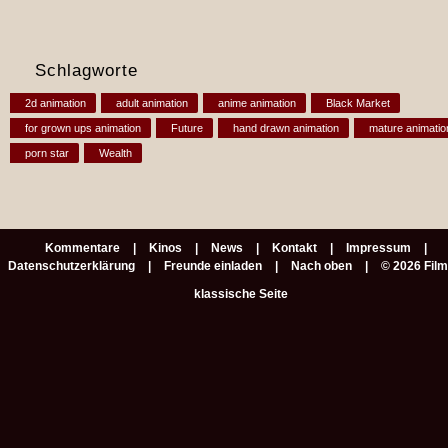
Schlagworte
2d animation
adult animation
anime animation
Black Market
for grown ups animation
Future
hand drawn animation
mature animatio
porn star
Wealth
Kommentare
Kinos
News
Kontakt
Impressum
Datenschutzerklärung
Freunde einladen
Nach oben
© 2026 Fil
klassische Seite