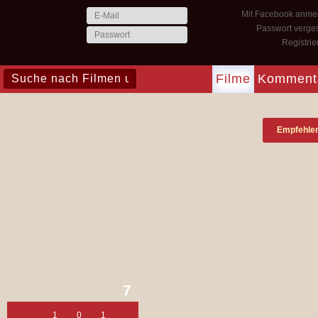
Mit Facebook anme
Passwort verge
Registri
Filme
Komment
Empfehle
7
1
0
1