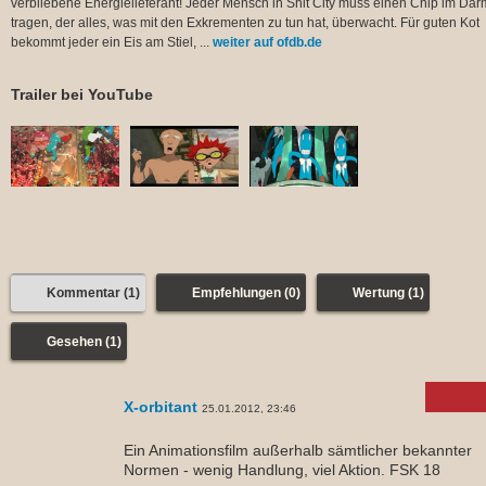
verbliebene Energielieferant! Jeder Mensch in Shit City muss einen Chip im Dar
tragen, der alles, was mit den Exkrementen zu tun hat, überwacht. Für guten Kot
bekommt jeder ein Eis am Stiel, ...
weiter auf ofdb.de
Trailer bei YouTube
Kommentar (1)
Empfehlungen (0)
Wertung (1)
Gesehen (1)
X-orbitant
25.01.2012, 23:46
Ein Animationsfilm außerhalb sämtlicher bekannter
Normen - wenig Handlung, viel Aktion. FSK 18