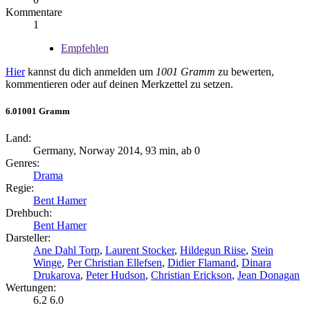
Kommentare
1
Empfehlen
Hier
kannst du dich anmelden um
1001 Gramm
zu bewerten,
kommentieren oder auf deinen Merkzettel zu setzen.
6.0
1001 Gramm
Land:
Germany, Norway 2014, 93 min, ab 0
Genres:
Drama
Regie:
Bent Hamer
Drehbuch:
Bent Hamer
Darsteller:
Ane Dahl Torp
,
Laurent Stocker
,
Hildegun Riise
,
Stein
Winge
,
Per Christian Ellefsen
,
Didier Flamand
,
Dinara
Drukarova
,
Peter Hudson
,
Christian Erickson
,
Jean Donagan
Wertungen:
6.2
6.0